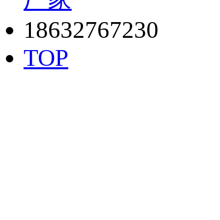
18632767230
TOP